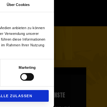
Über Cookies
ACHEN
 Medien anbieten zu können
hrer Verwendung unserer
 führen diese Informationen
ie im Rahmen Ihrer Nutzung
Marketing
LEISTUNG
ABBRUCH + SELEKTIVE
ALLE ZULASSEN
RÜCKBAUTEN