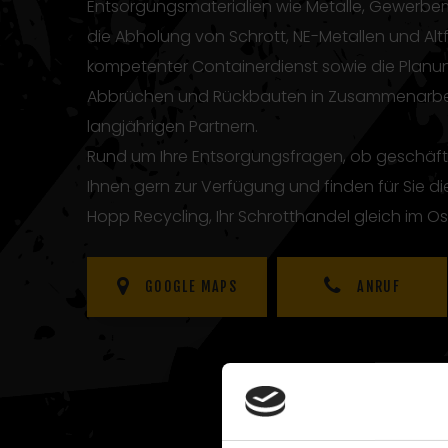
Entsorgungsmaterialien wie Metalle, Gewerbemüll,
die Abholung von Schrott, NE-Metallen und Alt
kompetenter Containerdienst sowie die Plan
Abbrüchen und Rückbauten in Zusammenarbei
langjährigen Partnern.
Rund um Ihre Entsorgungsfragen, ob geschäftli
Ihnen gern zur Verfügung und finden für Sie die
Hopp Recycling, Ihr Schrotthandel gleich im 
GOOGLE MAPS
ANRUF