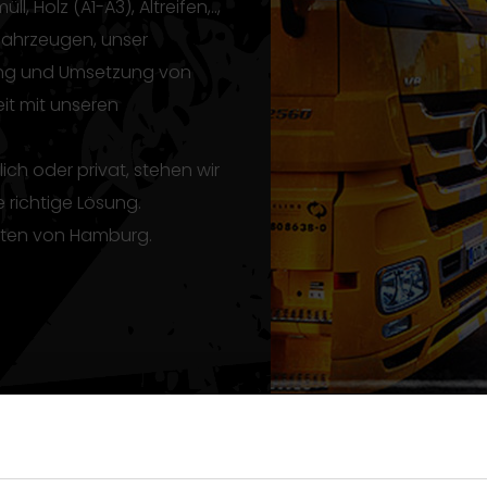
 Holz (A1-A3), Altreifen,..,
fahrzeugen, unser
ung und Umsetzung von
t mit unseren
ch oder privat, stehen wir
 richtige Lösung.
Osten von Hamburg.