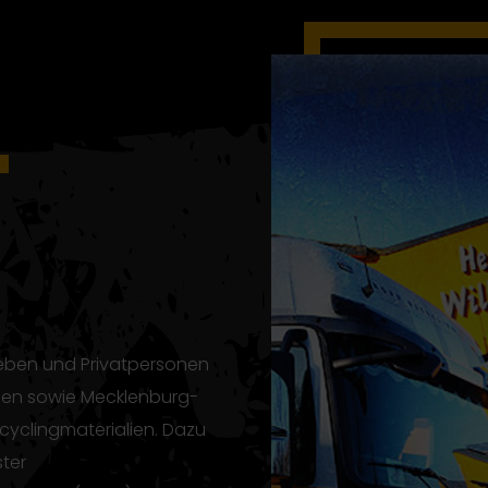
T
ieben und Privatpersonen
sen sowie Mecklenburg-
cyclingmaterialien. Dazu
ter