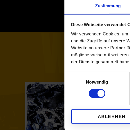
Zustimmung
WAS 
Diese Webseite verwendet 
Wir verwenden Cookies, um I
und die Zugriffe auf unsere 
Website an unsere Partner fü
möglicherweise mit weiteren
der Dienste gesammelt habe
E
Notwendig
i
n
w
i
LEISTUNG
l
ANNAHME + ENTSORGUNG
ABLEHNEN
l
i