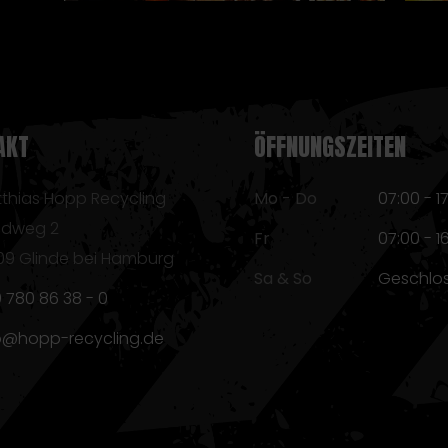
AKT
ÖFFNUNGSZEITEN
thias Hopp Recycling
Mo - Do
07:00 - 1
ldweg 2
Fr
07:00 - 1
09 Glinde bei Hamburg
Sa & So
Geschlo
 780 86 38 - 0
o@hopp-recycling.de