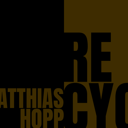
RE
CY
ATTHIAS
HOPP