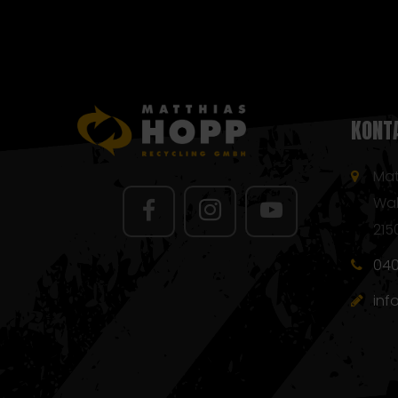
KONT
Mat
Wa
215
040
inf